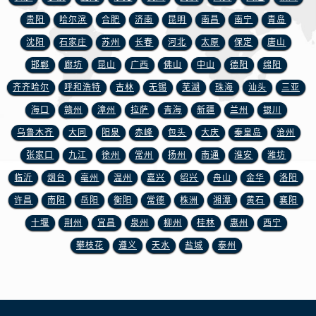
贵阳
哈尔滨
合肥
济南
昆明
南昌
南宁
青岛
沈阳
石家庄
苏州
长春
河北
太原
保定
唐山
邯郸
廊坊
昆山
广西
佛山
中山
德阳
绵阳
齐齐哈尔
呼和浩特
吉林
无锡
芜湖
珠海
汕头
三亚
海口
赣州
漳州
拉萨
青海
新疆
兰州
银川
乌鲁木齐
大同
阳泉
赤峰
包头
大庆
秦皇岛
沧州
张家口
九江
徐州
常州
扬州
南通
淮安
潍坊
临沂
烟台
亳州
温州
嘉兴
绍兴
舟山
金华
洛阳
许昌
南阳
岳阳
衡阳
常德
株洲
湘潭
黄石
襄阳
十堰
荆州
宜昌
泉州
柳州
桂林
惠州
西宁
攀枝花
遵义
天水
盐城
泰州