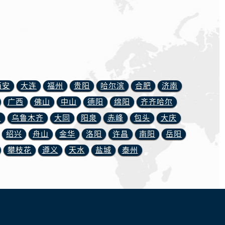
西安
大连
福州
贵阳
哈尔滨
合肥
济南
广西
佛山
中山
德阳
绵阳
齐齐哈尔
川
乌鲁木齐
大同
阳泉
赤峰
包头
大庆
绍兴
舟山
金华
洛阳
许昌
南阳
岳阳
攀枝花
遵义
天水
盐城
泰州