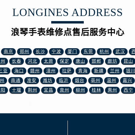
LONGINES ADDRESS
浪琴手表维修点售后服务中心
南京
郑州
长沙
宁波
厦门
东莞
杭州
武汉
苏州
长春
河北
太原
保定
唐山
邯郸
廊坊
昆山
三亚
海口
赣州
漳州
拉萨
青海
新疆
兰州
银
州
南通
淮安
潍坊
临沂
烟台
亳州
温州
嘉兴
襄阳
十堰
荆州
宜昌
泉州
柳州
桂林
惠州
西宁