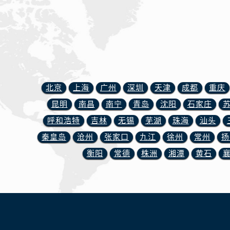
北京
上海
广州
深圳
天津
成都
重庆
昆明
南昌
南宁
青岛
沈阳
石家庄
呼和浩特
吉林
无锡
芜湖
珠海
汕头
秦皇岛
沧州
张家口
九江
徐州
常州
扬
衡阳
常德
株洲
湘潭
黄石