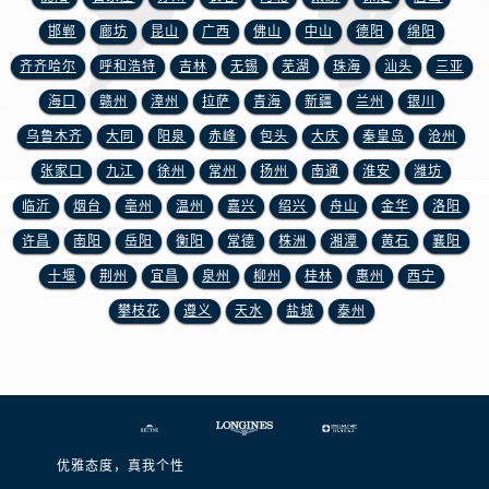
邯郸
廊坊
昆山
广西
佛山
中山
德阳
绵阳
齐齐哈尔
呼和浩特
吉林
无锡
芜湖
珠海
汕头
三亚
海口
赣州
漳州
拉萨
青海
新疆
兰州
银川
乌鲁木齐
大同
阳泉
赤峰
包头
大庆
秦皇岛
沧州
张家口
九江
徐州
常州
扬州
南通
淮安
潍坊
临沂
烟台
亳州
温州
嘉兴
绍兴
舟山
金华
洛阳
许昌
南阳
岳阳
衡阳
常德
株洲
湘潭
黄石
襄阳
十堰
荆州
宜昌
泉州
柳州
桂林
惠州
西宁
攀枝花
遵义
天水
盐城
泰州
优雅态度，真我个性