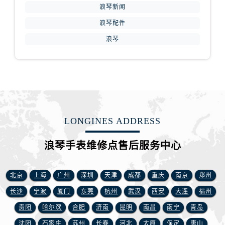
浪琴新闻
浪琴配件
浪琴
LONGINES ADDRESS
浪琴手表维修点售后服务中心
北京
上海
广州
深圳
天津
成都
重庆
南京
郑州
长沙
宁波
厦门
东莞
杭州
武汉
西安
大连
福州
贵阳
哈尔滨
合肥
济南
昆明
南昌
南宁
青岛
沈阳
石家庄
苏州
长春
河北
太原
保定
唐山