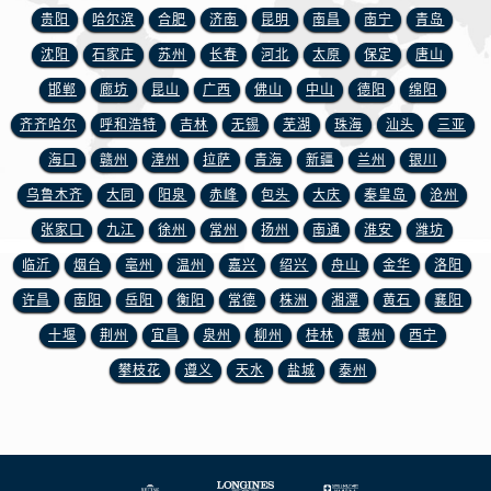
贵阳
哈尔滨
合肥
济南
昆明
南昌
南宁
青岛
沈阳
石家庄
苏州
长春
河北
太原
保定
唐山
邯郸
廊坊
昆山
广西
佛山
中山
德阳
绵阳
齐齐哈尔
呼和浩特
吉林
无锡
芜湖
珠海
汕头
三亚
海口
赣州
漳州
拉萨
青海
新疆
兰州
银川
乌鲁木齐
大同
阳泉
赤峰
包头
大庆
秦皇岛
沧州
张家口
九江
徐州
常州
扬州
南通
淮安
潍坊
临沂
烟台
亳州
温州
嘉兴
绍兴
舟山
金华
洛阳
许昌
南阳
岳阳
衡阳
常德
株洲
湘潭
黄石
襄阳
十堰
荆州
宜昌
泉州
柳州
桂林
惠州
西宁
攀枝花
遵义
天水
盐城
泰州