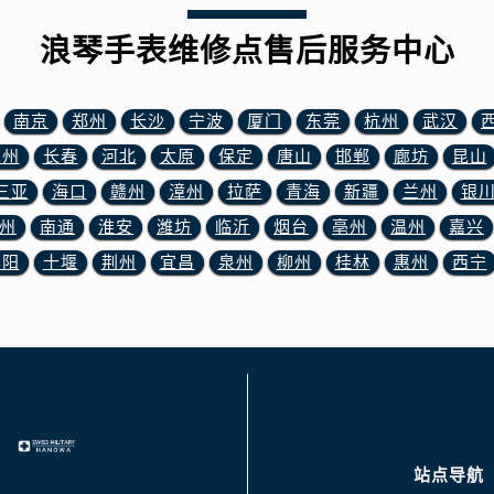
浪琴手表维修点售后服务中心
南京
郑州
长沙
宁波
厦门
东莞
杭州
武汉
苏州
长春
河北
太原
保定
唐山
邯郸
廊坊
昆山
三亚
海口
赣州
漳州
拉萨
青海
新疆
兰州
银
州
南通
淮安
潍坊
临沂
烟台
亳州
温州
嘉兴
襄阳
十堰
荆州
宜昌
泉州
柳州
桂林
惠州
西宁
站点导航