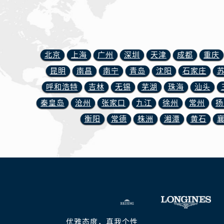
北京
上海
广州
深圳
天津
成都
重庆
昆明
南昌
南宁
青岛
沈阳
石家庄
呼和浩特
吉林
无锡
芜湖
珠海
汕头
秦皇岛
沧州
张家口
九江
徐州
常州
扬
衡阳
常德
株洲
湘潭
黄石
优雅态度，真我个性