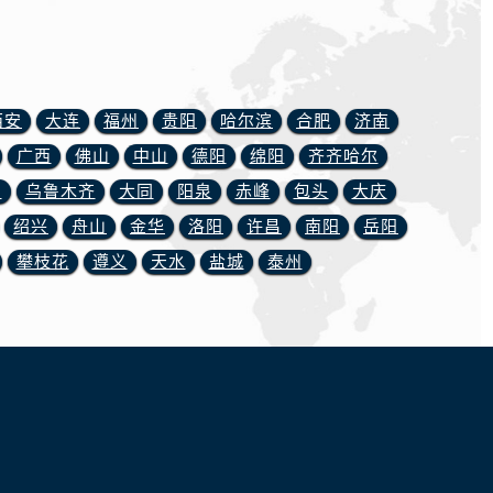
西安
大连
福州
贵阳
哈尔滨
合肥
济南
广西
佛山
中山
德阳
绵阳
齐齐哈尔
川
乌鲁木齐
大同
阳泉
赤峰
包头
大庆
绍兴
舟山
金华
洛阳
许昌
南阳
岳阳
攀枝花
遵义
天水
盐城
泰州